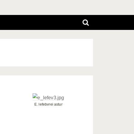
E. lefebvrei astur