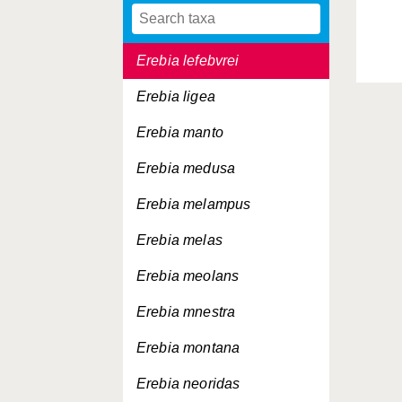
Erebia hispania
Erebia lefebvrei
Erebia ligea
Erebia manto
Erebia medusa
Erebia melampus
Erebia melas
Erebia meolans
Erebia mnestra
Erebia montana
Erebia neoridas