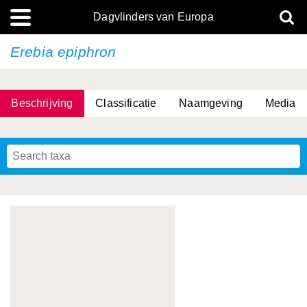
Dagvlinders van Europa
Erebia epiphron
Beschrijving
Classificatie
Naamgeving
Media