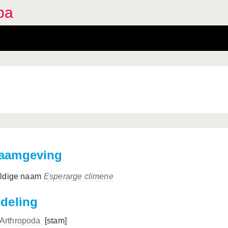
pa
aamgeving
ldige naam
Esperarge climene
ndeling
Arthropoda
[stam]