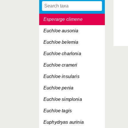
Erynnis tages
Esperarge climene
Euchloe ausonia
Euchloe belemia
Euchloe charlonia
Euchloe crameri
Euchloe insularis
Euchloe penia
Euchloe simplonia
Euchloe tagis
Euphydryas aurinia