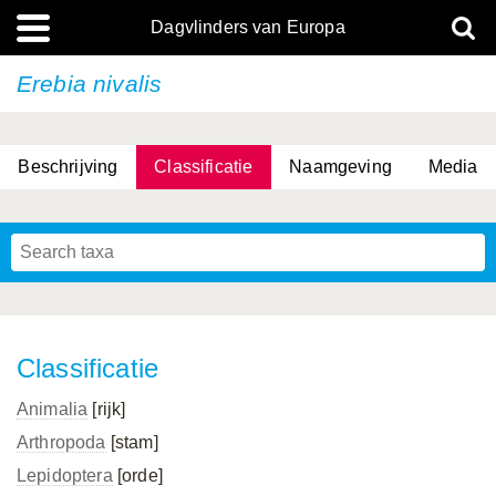
Dagvlinders van Europa
Erebia nivalis
Beschrijving
Classificatie
Naamgeving
Media
Classificatie
Animalia
[rijk]
Arthropoda
[stam]
Lepidoptera
[orde]