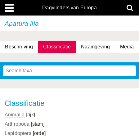
Dagvlinders van Europa
Apatura ilia
Beschrijving
Classificatie
Naamgeving
Media
Classificatie
Animalia
[rijk]
Arthropoda
[stam]
Lepidoptera
[orde]