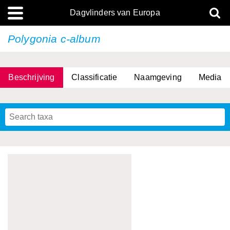
Dagvlinders van Europa
Polygonia c-album
Beschrijving
Classificatie
Naamgeving
Media