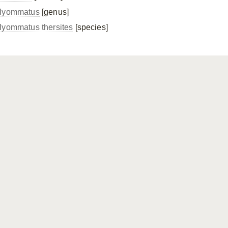
lyommatus
[genus]
lyommatus thersites
[species]