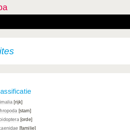
pa
ites
assificatie
imalia
[rijk]
thropoda
[stam]
pidoptera
[orde]
caenidae
[familie]