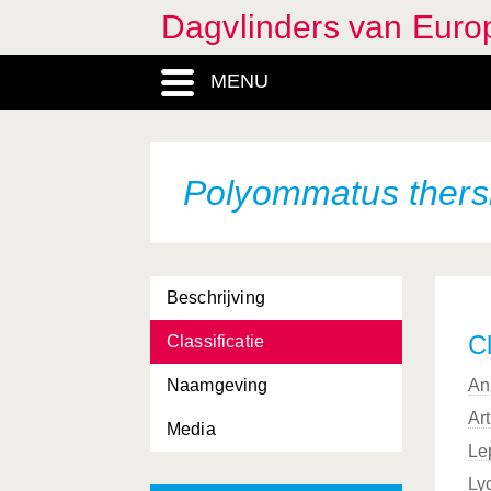
Dagvlinders van Euro
MENU
Polyommatus thers
Beschrijving
Cl
Classificatie
Naamgeving
An
Ar
Media
Le
Ly