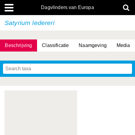
Dagvlinders van Europa
Satyrium ledereri
Beschrijving
Classificatie
Naamgeving
Media