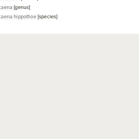
caena
[genus]
caena hippothoe
[species]