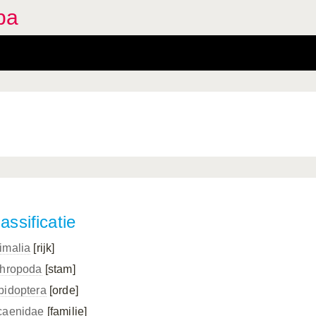
pa
assificatie
imalia
[rijk]
thropoda
[stam]
pidoptera
[orde]
caenidae
[familie]