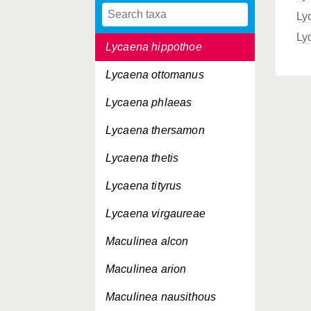
Ly
Lycaena helle
Ly
Lycaena hippothoe
Lycaena ottomanus
Lycaena phlaeas
Lycaena thersamon
Lycaena thetis
Lycaena tityrus
Lycaena virgaureae
Maculinea alcon
Maculinea arion
Maculinea nausithous