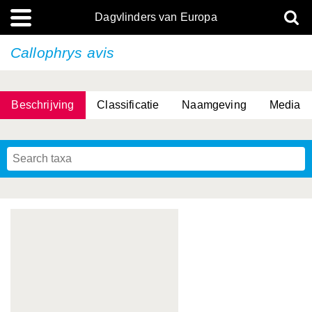
Dagvlinders van Europa
Callophrys avis
Beschrijving
Classificatie
Naamgeving
Media