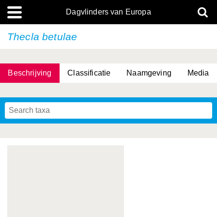
Dagvlinders van Europa
Thecla betulae
Beschrijving
Classificatie
Naamgeving
Media