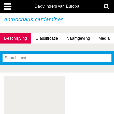
Dagvlinders van Europa
Anthocharis cardamines
Beschrijving
Classificatie
Naamgeving
Media