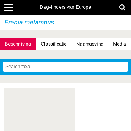
Dagvlinders van Europa
Erebia melampus
Beschrijving
Classificatie
Naamgeving
Media