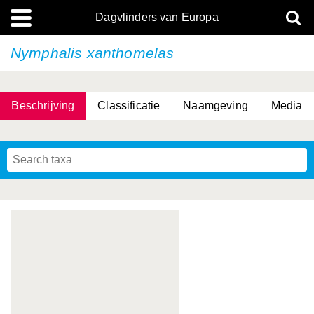
Dagvlinders van Europa
Nymphalis xanthomelas
Beschrijving
Classificatie
Naamgeving
Media