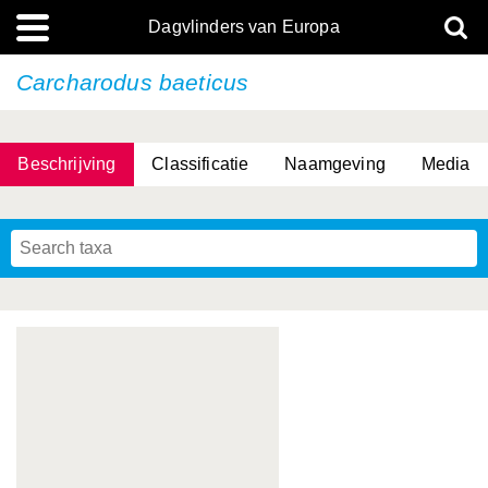
Dagvlinders van Europa
Carcharodus baeticus
Beschrijving
Classificatie
Naamgeving
Media