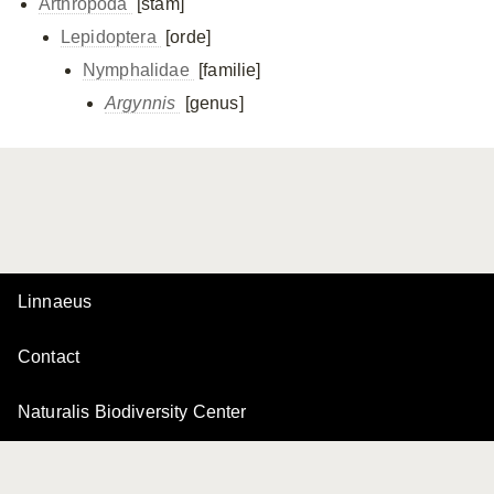
Arthropoda
[stam]
Lepidoptera
[orde]
Nymphalidae
[familie]
Argynnis
[genus]
Linnaeus
Contact
Naturalis Biodiversity Center